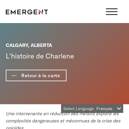
Skip
to
content
CALGARY, ALBERTA
L’histoire de Charlene
Retour à la carte
Select Language:
Français
Une
intervenante en
réduction des méfaits explore les
complexités dangereuses et
méconnues
de la crise des
opioïdes.