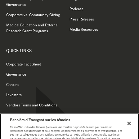
Governance
Podcast
Corporate vs. Community Giving
Press Releases
Medical Education and External
Media Resources
Research Grant Programs
QUICK LINKS
Corporate Fact Sheet
Governance
Careers
Investors
Vendors Terms and Conditions
Anti-Modern Slavery Statement
Bannière d’Emergent sur les témoins
Ce site Web utilise des témoins (« cookies ») et d'autres dispositifs de suivi pour améliorer
l'expérience des utilisateurs et pour analyser les performances du site Web et sa fréquentation. Il se
pourrait aussi que nous transmettions des données sur votre utilisation de notre site Web à nos
partenaires responsables des médias sociaux, de la publicité et des analyses. Si un signal de refus