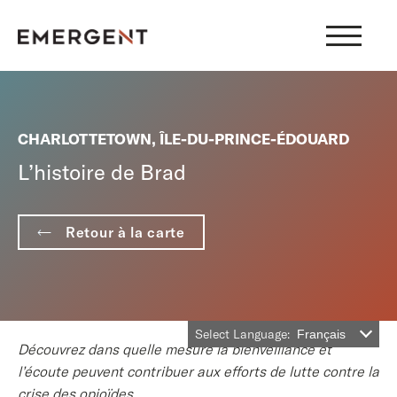
Skip
to
content
CHARLOTTETOWN, ÎLE-DU-PRINCE-ÉDOUARD
L’histoire de Brad
Retour à la carte
Select Language:
Français
Découvrez
dans quelle mesure la bienveillance et
l’écoute peuvent contribuer aux efforts de lut
te contre la
crise des opioïdes.